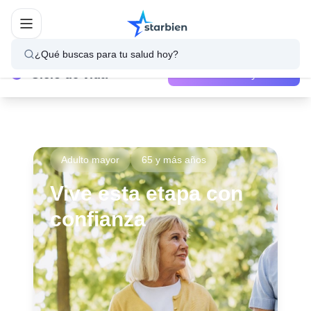
¿Qué buscas para tu salud hoy?
Ciclo de vida
Adulto mayor
Adulto mayor
65 y más años
Vive esta etapa con
confianza