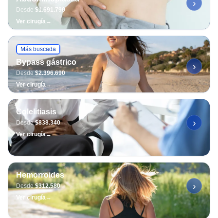
›
Desde
$1.691.790
Ver cirugía
→
Más buscada
Bypass gástrico
›
Desde
$2.396.690
Ver cirugía
→
Colelitiasis
›
Desde
$838.340
Ver cirugía
→
Hemorroides
›
Desde
$312.580
Ver cirugía
→