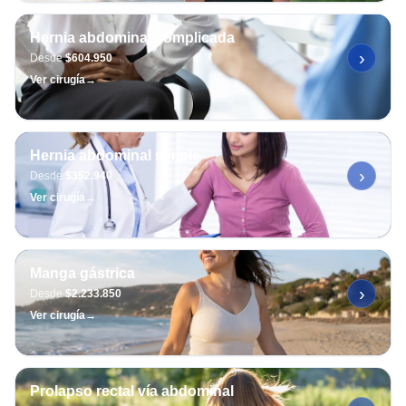
Hernia abdominal complicada
›
Desde
$604.950
Ver cirugía
→
Hernia abdominal simple
›
Desde
$352.940
Ver cirugía
→
Manga gástrica
›
Desde
$2.233.850
Ver cirugía
→
Prolapso rectal vía abdominal