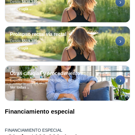
›
Desde
$838.340
Ver cirugía
→
Prolapso rectal vía rectal
›
Desde
$519.380
Ver cirugía
→
Otras cirugías y procedimientos
›
Explora más procedimientos digestivos
Ver todas
→
Financiamiento especial
FINANCIAMIENTO ESPECIAL