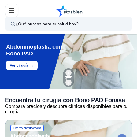
¿Qué buscas para tu salud hoy?
Abdominoplastia con
Bono PAD
Ver cirugía
→
Navegar promociones
‹
›
Encuentra tu cirugía con Bono PAD Fonasa
Compara precios y descubre clínicas disponibles para tu
cirugía.
Oferta destacada
Abdominoplastia